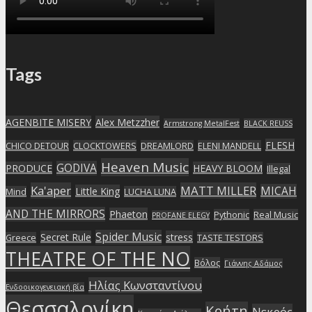
Tags
AGENBITE MISERY
Alex Metzzher
Armstrong MetalFest
BLACK REUSS
FLESH
CHICO DETOUR
CLOCKTOWERS
DREAMLORD
ELENI MANDELL
Heaven Music
GODIVA
PRODUCE
HEAVY BLOOM
Illegal
Ka'aper
MATT MILLER
MICAH
Little King
Mind
LUCHA LUNA
AND THE MIRRORS
Phaeton
Pythonic
Real Music
PROFANE ELEGY
Spider Music
Secret Rule
stress
Greece
TASTE TESTORS
THEATRE OF THE NO
Βόλος
Γιάννης Αδάμος
Ηλίας Κωνσταντίνου
Ενδοοικογενειακή βία
Θεσσαλονίκη
Κρήτη
Νεκρός