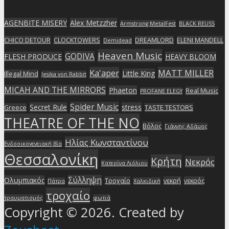
AGENBITE MISERY
Alex Metzzher
Armstrong MetalFest
BLACK REUSS
CHICO DETOUR
CLOCKTOWERS
DREAMLORD
ELENI MANDELL
Demidead
Heaven Music
GODIVA
FLESH PRODUCE
HEAVY BLOOM
Ka'aper
MATT MILLER
Little King
Illegal Mind
Jesika von Rabbit
MICAH AND THE MIRRORS
Phaeton
Real Music
PROFANE ELEGY
Spider Music
Secret Rule
stress
Greece
TASTE TESTORS
THEATRE OF THE NO
Βόλος
Γιάννης Αδάμος
Ηλίας Κωνσταντίνου
Ενδοοικογενειακή βία
Θεσσαλονίκη
Κρήτη
Νεκρός
Κατερίνα Λιόλιου
Σύλληψη
Ολυμπιακός
Τροχαίο
νεκρή
νεκρός
Πάτρα
Χαλκιδική
τροχαίο
τραυματισμός
φωτιά
Copyright © 2026. Created by