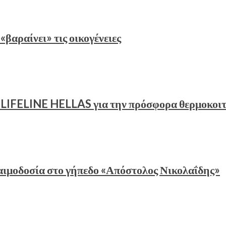
«βαραίνει» τις οικογένειες
υ LIFELINE HELLAS για την πρόσφορα θερμοκοι
αιμοδοσία στο γήπεδο «Απόστολος Νικολαΐδης»