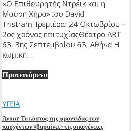
«Ο Επιθεωρητής Ντρέικ και η
Μαύρη Χήρα»του David
TristramΠρεμιέρα: 24 Οκτωβρίου –
2ος χρόνος επιτυχίαςΘέατρο ART
63, 3ης Σεπτεμβρίου 63, Αθήνα Η
κωμική...
Προτεινόμενα
ΥΓΕΊΑ
Άνοια: Το κόστος της φροντίδας των
πασχόντων «βαραίνει» τις οικογένειες