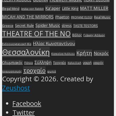
Ka'aper
MATT MILLER
Little King
Illegal Mind
Jesika von Rabbit
MICAH AND THE MIRRORS
Phaeton
Real Music
PROFANE ELEGY
Spider Music
Secret Rule
stress
Greece
TASTE TESTORS
THEATRE OF THE NO
Βόλος
Γιάννης Αδάμος
Ηλίας Κωνσταντίνου
Ενδοοικογενειακή βία
Θεσσαλονίκη
Κρήτη
Νεκρός
Κατερίνα Λιόλιου
Σύλληψη
Ολυμπιακός
Τροχαίο
νεκρή
νεκρός
Πάτρα
Χαλκιδική
τροχαίο
τραυματισμός
φωτιά
Copyright © 2026. Created by
Zeushost
Facebook
Twitter