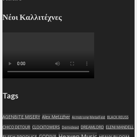
Νέοι Καλλιτέχνες
Tags
AGENBITE MISERY
Alex Metzzher
Armstrong MetalFest
BLACK REUSS
CHICO DETOUR
CLOCKTOWERS
DREAMLORD
ELENI MANDELL
Demidead
Heaven Music
GODIVA
FLESH PRODUCE
HEAVY BLOOM