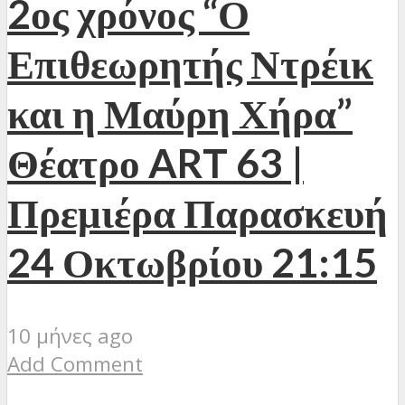
2ος χρόνος “Ο
Επιθεωρητής Ντρέικ
και η Μαύρη Χήρα”
Θέατρο ART 63 |
Πρεμιέρα Παρασκευή
24 Οκτωβρίου 21:15
10 μήνες ago
Add Comment