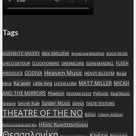
Tags
AGENBITE MISERY
Alex Metzzher
Armstrong MetalFest
BLACK REUSS
FLESH
CHICO DETOUR
CLOCKTOWERS
DREAMLORD
ELENI MANDELL
Heaven Music
GODIVA
PRODUCE
HEAVY BLOOM
Illegal
Ka'aper
MATT MILLER
MICAH
Little King
Mind
LUCHA LUNA
AND THE MIRRORS
Phaeton
Pythonic
Real Music
PROFANE ELEGY
Spider Music
Secret Rule
stress
Greece
TASTE TESTORS
THEATRE OF THE NO
Βόλος
Γιάννης Αδάμος
Ηλίας Κωνσταντίνου
Ενδοοικογενειακή βία
Θεσσαλονίκη
Κρήτη
Νεκρός