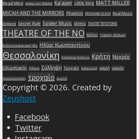
Ka'aper
MATT MILLER
Little King
Illegal Mind
Jesika von Rabbit
MICAH AND THE MIRRORS
Phaeton
Real Music
PROFANE ELEGY
Spider Music
Secret Rule
stress
Greece
TASTE TESTORS
THEATRE OF THE NO
Βόλος
Γιάννης Αδάμος
Ηλίας Κωνσταντίνου
Ενδοοικογενειακή βία
Θεσσαλονίκη
Κρήτη
Νεκρός
Κατερίνα Λιόλιου
Σύλληψη
Ολυμπιακός
Τροχαίο
νεκρή
νεκρός
Πάτρα
Χαλκιδική
τροχαίο
τραυματισμός
φωτιά
Copyright © 2026. Created by
Zeushost
Facebook
Twitter
Instagram