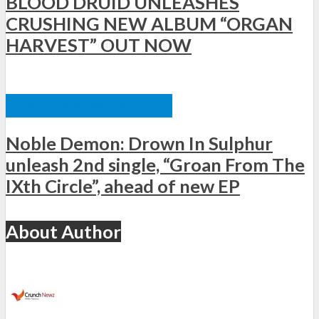
BLOOD DRUID UNLEASHES
CRUSHING NEW ALBUM “ORGAN
HARVEST” OUT NOW
ΞΈΝΕΣ ΚΥΚΛΟΦΟΡΊΕΣ
Noble Demon: Drown In Sulphur
unleash 2nd single, “Groan From The
IXth Circle”, ahead of new EP
About Author