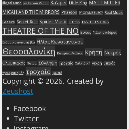
Ka'aper
MATT MILLER
Little King
Illegal Mind
Jesika von Rabbit
MICAH AND THE MIRRORS
Phaeton
Real Music
PROFANE ELEGY
Spider Music
Secret Rule
stress
Greece
TASTE TESTORS
THEATRE OF THE NO
Βόλος
Γιάννης Αδάμος
Ηλίας Κωνσταντίνου
Ενδοοικογενειακή βία
Θεσσαλονίκη
Κρήτη
Νεκρός
Κατερίνα Λιόλιου
Σύλληψη
Ολυμπιακός
Τροχαίο
νεκρή
νεκρός
Πάτρα
Χαλκιδική
τροχαίο
τραυματισμός
φωτιά
Copyright © 2026. Created by
Zeushost
Facebook
Twitter
Instagram