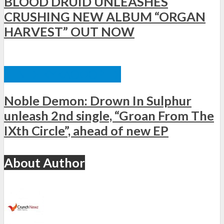
BLOOD DRUID UNLEASHES
CRUSHING NEW ALBUM “ORGAN
HARVEST” OUT NOW
ΞΈΝΕΣ ΚΥΚΛΟΦΟΡΊΕΣ
Noble Demon: Drown In Sulphur
unleash 2nd single, “Groan From The
IXth Circle”, ahead of new EP
About Author