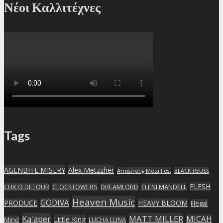
Νέοι Καλλιτέχνες
Tags
AGENBITE MISERY
Alex Metzzher
Armstrong MetalFest
BLACK REUSS
FLESH
CHICO DETOUR
CLOCKTOWERS
DREAMLORD
ELENI MANDELL
Heaven Music
GODIVA
PRODUCE
HEAVY BLOOM
Illegal
Ka'aper
MATT MILLER
MICAH
Little King
Mind
LUCHA LUNA