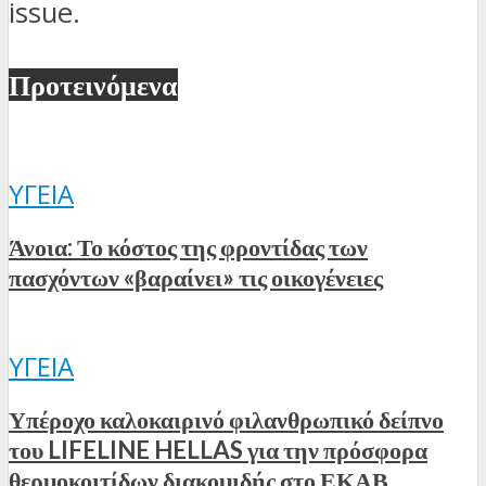
issue.
Προτεινόμενα
ΥΓΕΊΑ
Άνοια: Το κόστος της φροντίδας των
πασχόντων «βαραίνει» τις οικογένειες
ΥΓΕΊΑ
Υπέροχο καλοκαιρινό φιλανθρωπικό δείπνο
του LIFELINE HELLAS για την πρόσφορα
θερμοκοιτίδων διακομιδής στο ΕΚΑΒ