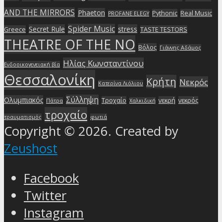
AND THE MIRRORS
Phaeton
Pythonic
Real Music
PROFANE ELEGY
Spider Music
Secret Rule
stress
Greece
TASTE TESTORS
THEATRE OF THE NO
Βόλος
Γιάννης Αδάμος
Ηλίας Κωνσταντίνου
Ενδοοικογενειακή βία
Θεσσαλονίκη
Κρήτη
Νεκρός
Κατερίνα Λιόλιου
Σύλληψη
Ολυμπιακός
Τροχαίο
νεκρή
νεκρός
Πάτρα
Χαλκιδική
τροχαίο
τραυματισμός
φωτιά
Copyright © 2026. Created by
Zeushost
Facebook
Twitter
Instagram