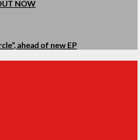
 OUT NOW
cle”, ahead of new EP