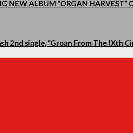
NG NEW ALBUM “ORGAN HARVEST”
h 2nd single, “Groan From The IXth Cir