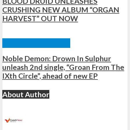
BLOOD DRUID UNLEASHES
CRUSHING NEW ALBUM “ORGAN
HARVEST” OUT NOW
ΞΈΝΕΣ ΚΥΚΛΟΦΟΡΊΕΣ
Noble Demon: Drown In Sulphur
unleash 2nd single, “Groan From The
IXth Circle”, ahead of new EP
About Author