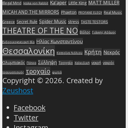
Ka'aper
MATT MILLER
Little King
Illegal Mind
Jesika von Rabbit
MICAH AND THE MIRRORS
Phaeton
Real Music
PROFANE ELEGY
Spider Music
Secret Rule
stress
Greece
TASTE TESTORS
THEATRE OF THE NO
Βόλος
Γιάννης Αδάμος
Ηλίας Κωνσταντίνου
Ενδοοικογενειακή βία
Θεσσαλονίκη
Κρήτη
Νεκρός
Κατερίνα Λιόλιου
Σύλληψη
Ολυμπιακός
Τροχαίο
νεκρή
νεκρός
Πάτρα
Χαλκιδική
τροχαίο
τραυματισμός
φωτιά
Copyright © 2026. Created by
Zeushost
Facebook
Twitter
Instagram