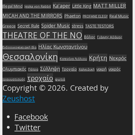
Ka'aper
MATT MILLER
Little King
Illegal Mind
Jesika von Rabbit
MICAH AND THE MIRRORS
Phaeton
Real Music
PROFANE ELEGY
Spider Music
Secret Rule
stress
Greece
TASTE TESTORS
THEATRE OF THE NO
Βόλος
Γιάννης Αδάμος
Ηλίας Κωνσταντίνου
Ενδοοικογενειακή βία
Θεσσαλονίκη
Κρήτη
Νεκρός
Κατερίνα Λιόλιου
Σύλληψη
Ολυμπιακός
Τροχαίο
νεκρή
νεκρός
Πάτρα
Χαλκιδική
τροχαίο
τραυματισμός
φωτιά
Copyright © 2026. Created by
Zeushost
Facebook
Twitter