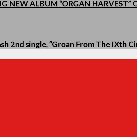
NG NEW ALBUM “ORGAN HARVEST”
h 2nd single, “Groan From The IXth Cir