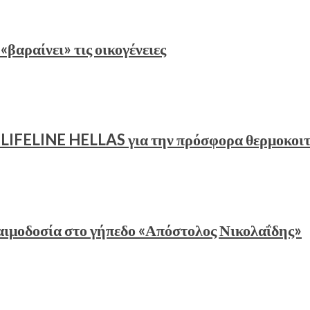
«βαραίνει» τις οικογένειες
υ LIFELINE HELLAS για την πρόσφορα θερμοκοι
αιμοδοσία στο γήπεδο «Απόστολος Νικολαΐδης»