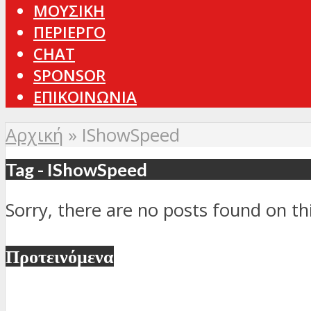
ΜΟΥΣΙΚΗ
ΠΕΡΙΕΡΓΟ
CHAT
SPONSOR
ΕΠΙΚΟΙΝΩΝΙΑ
Αρχική
»
IShowSpeed
Tag - IShowSpeed
Sorry, there are no posts found on thi
Προτεινόμενα