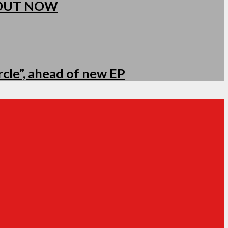
 OUT NOW
cle”, ahead of new EP