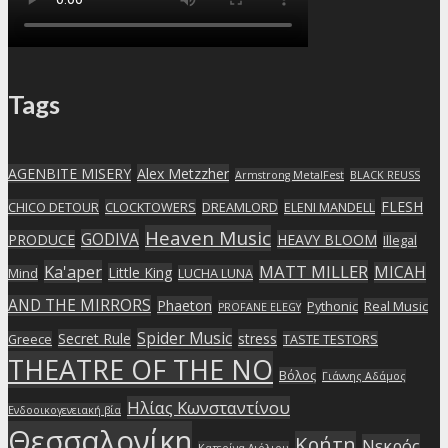
Tags
AGENBITE MISERY
Alex Metzzher
Armstrong MetalFest
BLACK REUSS
FLESH
CHICO DETOUR
CLOCKTOWERS
DREAMLORD
ELENI MANDELL
Heaven Music
GODIVA
PRODUCE
HEAVY BLOOM
Illegal
Ka'aper
MATT MILLER
MICAH
Little King
Mind
LUCHA LUNA
AND THE MIRRORS
Phaeton
Pythonic
Real Music
PROFANE ELEGY
Spider Music
Secret Rule
stress
Greece
TASTE TESTORS
THEATRE OF THE NO
Βόλος
Γιάννης Αδάμος
Ηλίας Κωνσταντίνου
Ενδοοικογενειακή βία
Θεσσαλονίκη
Κρήτη
Νεκρός
Κατερίνα Λιόλιου