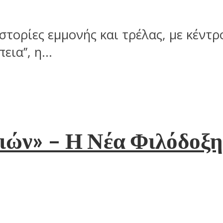
στορίες εμμονής και τρέλας, με κέντ
α’’, η...
ών» – Η Νέα Φιλόδοξη 