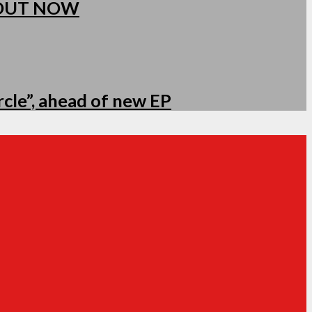
 OUT NOW
cle”, ahead of new EP