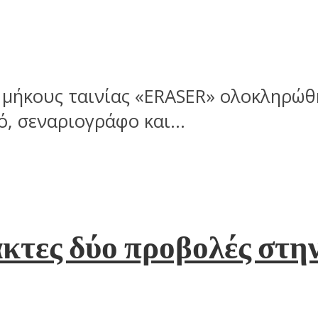
 μήκους ταινίας «ERASER» ολοκληρώθ
, σεναριογράφο και...
κτες δύο προβολές στη