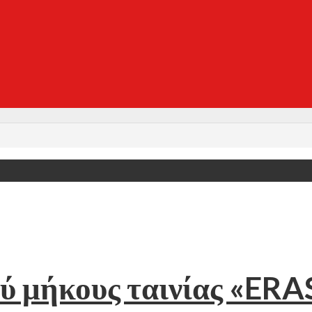
ού μήκους ταινίας «ER