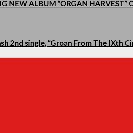
NG NEW ALBUM “ORGAN HARVEST”
h 2nd single, “Groan From The IXth Cir