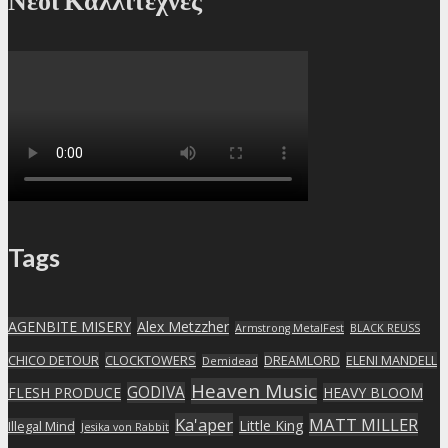
Tags
AGENBITE MISERY
Alex Metzzher
Armstrong MetalFest
BLACK REUSS
CHICO DETOUR
CLOCKTOWERS
DREAMLORD
ELENI MANDELL
Demidead
Heaven Music
GODIVA
FLESH PRODUCE
HEAVY BLOOM
Ka'aper
MATT MILLER
Little King
Illegal Mind
Jesika von Rabbit