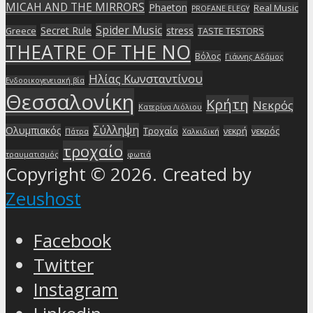
MICAH AND THE MIRRORS
Phaeton
Real Music
PROFANE ELEGY
Spider Music
Secret Rule
stress
Greece
TASTE TESTORS
THEATRE OF THE NO
Βόλος
Γιάννης Αδάμος
Ηλίας Κωνσταντίνου
Ενδοοικογενειακή βία
Θεσσαλονίκη
Κρήτη
Νεκρός
Κατερίνα Λιόλιου
Σύλληψη
Ολυμπιακός
Τροχαίο
νεκρή
νεκρός
Πάτρα
Χαλκιδική
τροχαίο
τραυματισμός
φωτιά
Copyright © 2026. Created by
Zeushost
Facebook
Twitter
Instagram