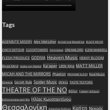
Tags
AGENBITE MISERY
Alex Metzzher
Armstrong MetalFest
BLACK REUSS
CHICO DETOUR
CLOCKTOWERS
DREAMLORD
ELENI MANDELL
Demidead
Heaven Music
GODIVA
FLESH PRODUCE
HEAVY BLOOM
Ka'aper
MATT MILLER
Little King
Illegal Mind
Jesika von Rabbit
MICAH AND THE MIRRORS
Phaeton
Real Music
PROFANE ELEGY
Spider Music
Secret Rule
stress
Greece
TASTE TESTORS
THEATRE OF THE NO
Βόλος
Γιάννης Αδάμος
Ηλίας Κωνσταντίνου
Ενδοοικογενειακή βία
Θεσσαλονίκη
Κρήτη
Νεκρός
Κατερίνα Λιόλιου