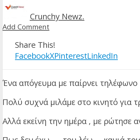
Crunchy Newz.
Add Comment
Share This!
Facebook
X
Pinterest
LinkedIn
Ένα απόγευμα με παίρνει τηλέφωνο ο
Πολύ συχνά μιλάμε στο κινητό για 
Αλλά εκείνη την ημέρα , με ρώτησε α
Πως δεν έχω …. του λέω ….καμιά τρ