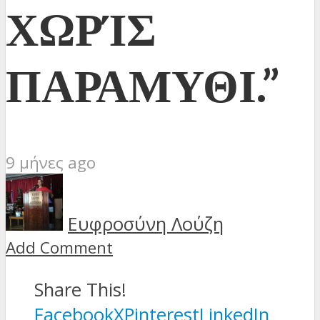
ΧΩΡΊΣ
ΠΑΡΑΜΥΘΙ.”
9 μήνες ago
Ευφροσύνη Λούζη
Add Comment
Share This!
Facebook
X
Pinterest
LinkedIn