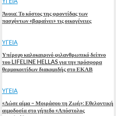
ΥΓΕΊΑ
Άνοια: Το κόστος της φροντίδας των
πασχόντων «βαραίνει» τις οικογένειες
ΥΓΕΊΑ
Υπέροχο καλοκαιρινό φιλανθρωπικό δείπνο
του LIFELINE HELLAS για την πρόσφορα
θερμοκοιτίδων διακομιδής στο ΕΚΑΒ
ΥΓΕΊΑ
«Δώσε αίμα – Μοιράσου τη Ζωή»: Εθελοντική
αιμοδοσία στο γήπεδο «Απόστολος