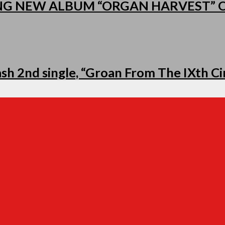
NG NEW ALBUM “ORGAN HARVEST”
h 2nd single, “Groan From The IXth Cir