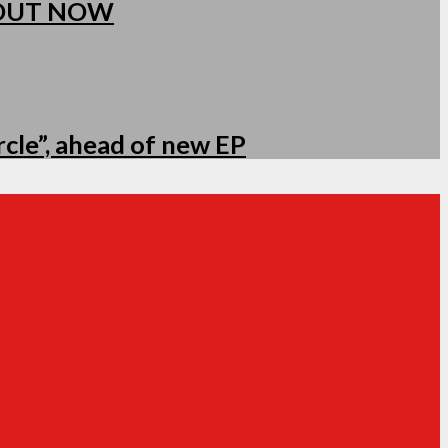
 OUT NOW
cle”, ahead of new EP