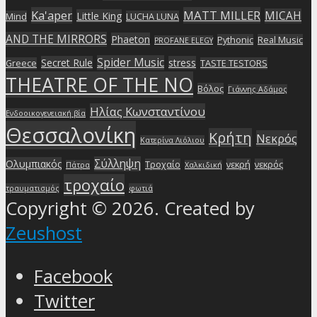
Ka'aper
MATT MILLER
MICAH
Little King
Mind
LUCHA LUNA
AND THE MIRRORS
Phaeton
Pythonic
Real Music
PROFANE ELEGY
Spider Music
Secret Rule
stress
Greece
TASTE TESTORS
THEATRE OF THE NO
Βόλος
Γιάννης Αδάμος
Ηλίας Κωνσταντίνου
Ενδοοικογενειακή βία
Θεσσαλονίκη
Κρήτη
Νεκρός
Κατερίνα Λιόλιου
Σύλληψη
Ολυμπιακός
Τροχαίο
νεκρή
νεκρός
Πάτρα
Χαλκιδική
τροχαίο
τραυματισμός
φωτιά
Copyright © 2026. Created by
Zeushost
Facebook
Twitter