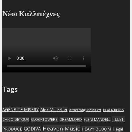
Νέοι Καλλιτέχνες
Tags
AGENBITE MISERY
Alex Metzzher
Armstrong MetalFest
BLACK REUSS
FLESH
CHICO DETOUR
CLOCKTOWERS
DREAMLORD
ELENI MANDELL
Heaven Music
GODIVA
PRODUCE
HEAVY BLOOM
Illegal