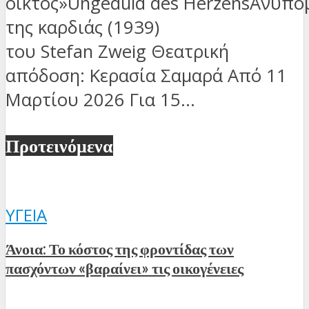
οίκτος»Ungeduld des HerzensΑνυπο
της καρδιάς (1939)
του Stefan Zweig Θεατρική
απόδοση: Κερασία Σαμαρά Από 11
Μαρτίου 2026 Για 15...
Προτεινόμενα
ΥΓΕΊΑ
Άνοια: Το κόστος της φροντίδας των
πασχόντων «βαραίνει» τις οικογένειες