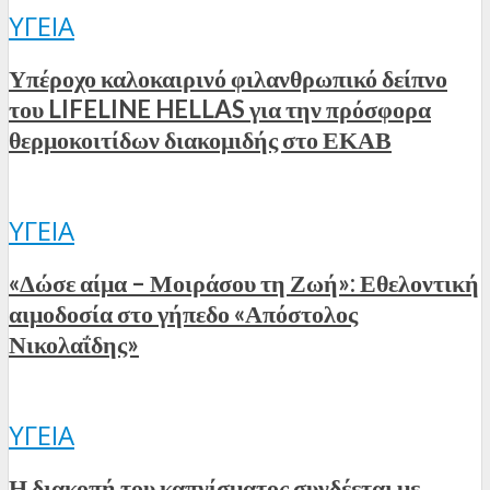
ΥΓΕΊΑ
Υπέροχο καλοκαιρινό φιλανθρωπικό δείπνο
του LIFELINE HELLAS για την πρόσφορα
θερμοκοιτίδων διακομιδής στο ΕΚΑΒ
ΥΓΕΊΑ
«Δώσε αίμα – Μοιράσου τη Ζωή»: Εθελοντική
αιμοδοσία στο γήπεδο «Απόστολος
Νικολαΐδης»
ΥΓΕΊΑ
Η διακοπή του καπνίσματος συνδέεται με