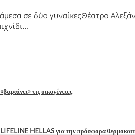
νάμεσα σε δύο γυναίκεςΘέατρο Αλεξά
χνίδι...
«βαραίνει» τις οικογένειες
υ LIFELINE HELLAS για την πρόσφορα θερμοκοι