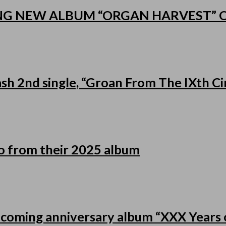
NG NEW ALBUM “ORGAN HARVEST”
h 2nd single, “Groan From The IXth Cir
eo from their 2025 album
pcoming anniversary album “XXX Years o