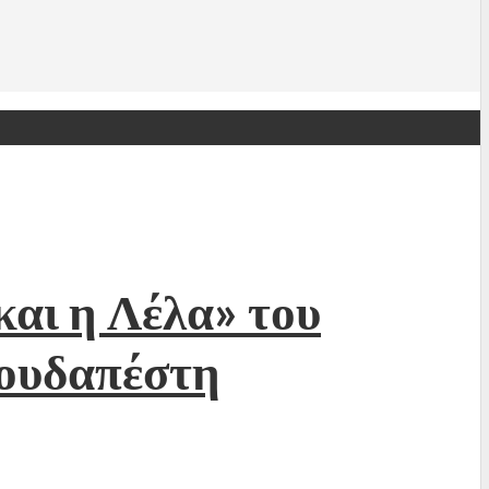
αι η Λέλα» του
Βουδαπέστη