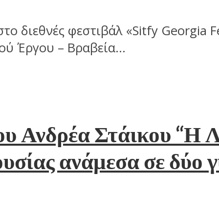
ο διεθνές φεστιβάλ «Sitfy Georgia Fe
ύ Έργου – Βραβεία...
του Ανδρέα Στάικου “Η 
ουσίας ανάμεσα σε δύο 