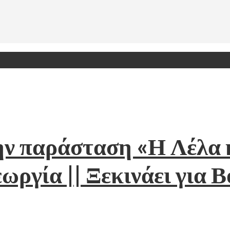
ην παράσταση «Η Λέλα κ
ωργία || Ξεκινάει για 