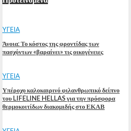
ΥΓΕΊΑ
Άνοια: Το κόστος της φροντίδας των
πασχόντων «βαραίνει» τις οικογένειες
ΥΓΕΊΑ
Υπέροχο καλοκαιρινό φιλανθρωπικό δείπνο
του LIFELINE HELLAS για την πρόσφορα
θερμοκοιτίδων διακομιδής στο ΕΚΑΒ
ΥΓΕΊΑ