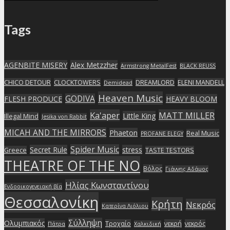
Tags
AGENBITE MISERY
Alex Metzzher
Armstrong MetalFest
BLACK REUSS
CHICO DETOUR
CLOCKTOWERS
DREAMLORD
ELENI MANDELL
Demidead
Heaven Music
GODIVA
FLESH PRODUCE
HEAVY BLOOM
Ka'aper
MATT MILLER
Little King
Illegal Mind
Jesika von Rabbit
MICAH AND THE MIRRORS
Phaeton
Real Music
PROFANE ELEGY
Spider Music
Secret Rule
stress
Greece
TASTE TESTORS
THEATRE OF THE NO
Βόλος
Γιάννης Αδάμος
Ηλίας Κωνσταντίνου
Ενδοοικογενειακή βία
Θεσσαλονίκη
Κρήτη
Νεκρός
Κατερίνα Λιόλιου
Σύλληψη
Ολυμπιακός
Τροχαίο
νεκρή
νεκρός
Πάτρα
Χαλκιδική