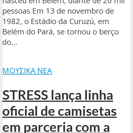
nasceu em Belém, diante de 20 mil
pessoas Em 13 de novembro de
1982, o Estádio da Curuzú, em
Belém do Pará, se tornou o berço
do...
ΜΟΥΣΙΚΆ ΝΈΑ
STRESS lança linha
oficial de camisetas
em parceria com a