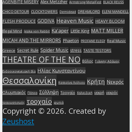
AGENBITE MISERY
Alex Metzzher
Armstrong MetalFest
BLACK REUSS
CHICO DETOUR
CLOCKTOWERS
DREAMLORD
ELENI MANDELL
Demidead
Heaven Music
GODIVA
FLESH PRODUCE
HEAVY BLOOM
Ka'aper
MATT MILLER
Little King
Illegal Mind
Jesika von Rabbit
MICAH AND THE MIRRORS
Phaeton
Real Music
PROFANE ELEGY
Spider Music
Secret Rule
stress
Greece
TASTE TESTORS
THEATRE OF THE NO
Βόλος
Γιάννης Αδάμος
Ηλίας Κωνσταντίνου
Ενδοοικογενειακή βία
Θεσσαλονίκη
Κρήτη
Νεκρός
Κατερίνα Λιόλιου
Σύλληψη
Ολυμπιακός
Τροχαίο
νεκρή
νεκρός
Πάτρα
Χαλκιδική
τροχαίο
τραυματισμός
φωτιά
Copyright © 2026. Created by
Zeushost