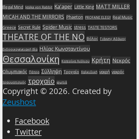
Ka'aper
MATT MILLER
Little King
Illegal Mind
Jesika von Rabbit
MICAH AND THE MIRRORS
Phaeton
Real Music
PROFANE ELEGY
Spider Music
Secret Rule
stress
Greece
TASTE TESTORS
THEATRE OF THE NO
Βόλος
Γιάννης Αδάμος
Ηλίας Κωνσταντίνου
Ενδοοικογενειακή βία
Θεσσαλονίκη
Κρήτη
Νεκρός
Κατερίνα Λιόλιου
Σύλληψη
Ολυμπιακός
Τροχαίο
νεκρή
νεκρός
Πάτρα
Χαλκιδική
τροχαίο
τραυματισμός
φωτιά
Copyright © 2026. Created by
Zeushost
Facebook
Twitter