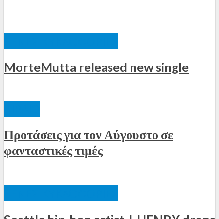
ΞΈΝΕΣ ΚΥΚΛΟΦΟΡΊΕΣ
MorteMutta released new single
ΒΙΒΛΊΟ
Προτάσεις για τον Αύγουστο σε
φανταστικές τιμές
ΞΈΝΕΣ ΚΥΚΛΟΦΟΡΊΕΣ
Seattle hip-hop artist J. HENRY drops