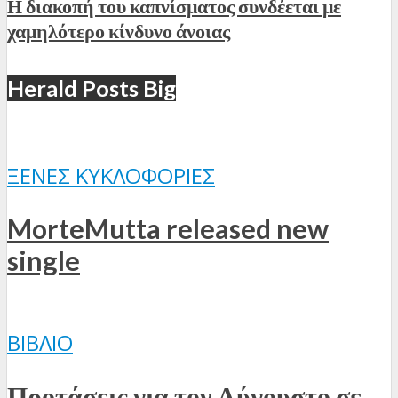
Η διακοπή του καπνίσματος συνδέεται με
χαμηλότερο κίνδυνο άνοιας
Herald Posts Big
ΞΈΝΕΣ ΚΥΚΛΟΦΟΡΊΕΣ
MorteMutta released new
single
ΒΙΒΛΊΟ
Προτάσεις για τον Αύγουστο σε