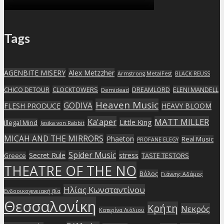
Tags
AGENBITE MISERY
Alex Metzzher
Armstrong MetalFest
BLACK REUSS
CHICO DETOUR
CLOCKTOWERS
DREAMLORD
ELENI MANDELL
Demidead
Heaven Music
GODIVA
FLESH PRODUCE
HEAVY BLOOM
Ka'aper
MATT MILLER
Little King
Illegal Mind
Jesika von Rabbit
MICAH AND THE MIRRORS
Phaeton
Real Music
PROFANE ELEGY
Spider Music
Secret Rule
stress
Greece
TASTE TESTORS
THEATRE OF THE NO
Βόλος
Γιάννης Αδάμος
Ηλίας Κωνσταντίνου
Ενδοοικογενειακή βία
Θεσσαλονίκη
Κρήτη
Νεκρός
Κατερίνα Λιόλιου