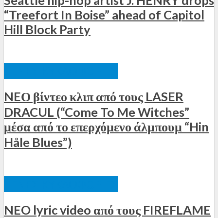
“Treefort In Boise” ahead of Capitol
Hill Block Party
ΞΈΝΕΣ ΚΥΚΛΟΦΟΡΊΕΣ
NEΟ βίντεο κλιπ από τους LASER
DRACUL (“Come To Me Witches”
μέσα από το επερχόμενο άλμπουμ “Hin
Håle Blues”)
ΞΈΝΕΣ ΚΥΚΛΟΦΟΡΊΕΣ
NEO lyric video από τους FIREFLAME