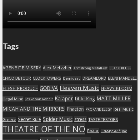
Tags
AGENBITE MISERY
Alex Metzzher
Armstrong MetalFest
BLACK REUSS
CHICO DETOUR
CLOCKTOWERS
DREAMLORD
ELENI MANDELL
Demidead
Heaven Music
GODIVA
FLESH PRODUCE
HEAVY BLOOM
Ka'aper
MATT MILLER
Little King
Illegal Mind
Jesika von Rabbit
MICAH AND THE MIRRORS
Phaeton
Real Music
PROFANE ELEGY
Spider Music
Secret Rule
stress
Greece
TASTE TESTORS
THEATRE OF THE NO
Βόλος
Γιάννης Αδάμος