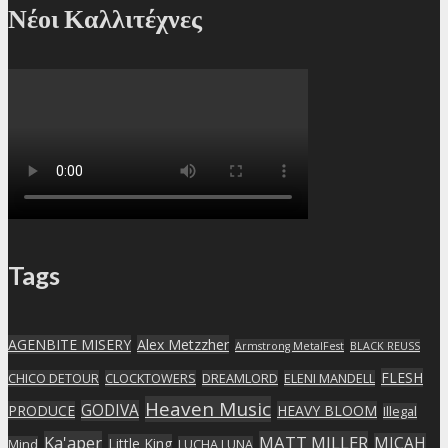
Νέοι Καλλιτέχνες
Tags
AGENBITE MISERY
Alex Metzzher
Armstrong MetalFest
BLACK REUSS
FLESH
CHICO DETOUR
CLOCKTOWERS
DREAMLORD
ELENI MANDELL
Heaven Music
GODIVA
PRODUCE
HEAVY BLOOM
Illegal
Ka'aper
MATT MILLER
MICAH
Little King
Mind
LUCHA LUNA