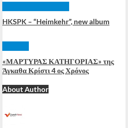
ΞΈΝΕΣ ΚΥΚΛΟΦΟΡΊΕΣ
HKSPK – “Heimkehr”, new album
ΘΈΑΤΡΟ
«ΜΑΡΤΥΡΑΣ ΚΑΤΗΓΟΡΙΑΣ» της
Άγκαθα Κρίστι 4 ος Χρόνος
About Author