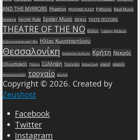
AND THE MIRRORS
Phaeton
Pythonic
Real Music
PROFANE ELEGY
Spider Music
Secret Rule
stress
Greece
TASTE TESTORS
THEATRE OF THE NO
Βόλος
Γιάννης Αδάμος
Ηλίας Κωνσταντίνου
Ενδοοικογενειακή βία
Θεσσαλονίκη
Κρήτη
Νεκρός
Κατερίνα Λιόλιου
Σύλληψη
Ολυμπιακός
Τροχαίο
νεκρή
νεκρός
Πάτρα
Χαλκιδική
τροχαίο
τραυματισμός
φωτιά
Copyright © 2026. Created by
Zeushost
Facebook
Twitter
Instagram