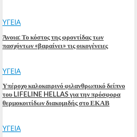
ΥΓΕΊΑ
Άνοια: Το κόστος της φροντίδας των
πασχόντων «βαραίνει» τις οικογένειες
ΥΓΕΊΑ
Υπέροχο καλοκαιρινό φιλανθρωπικό δείπνο
του LIFELINE HELLAS για την πρόσφορα
θερμοκοιτίδων διακομιδής στο ΕΚΑΒ
ΥΓΕΊΑ