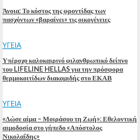
Άνοια: Το κόστος της φροντίδας των
πασχόντων «βαραίνει» τις οικογένειες
ΥΓΕΊΑ
Υπέροχο καλοκαιρινό φιλανθρωπικό δείπνο
του LIFELINE HELLAS για την πρόσφορα
θερμοκοιτίδων διακομιδής στο ΕΚΑΒ
ΥΓΕΊΑ
«Δώσε αίμα – Μοιράσου τη Ζωή»: Εθελοντική
αιμοδοσία στο γήπεδο «Απόστολος
Νικολαΐδης»