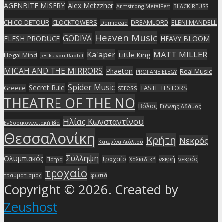
AGENBITE MISERY
Alex Metzzher
Armstrong MetalFest
BLACK REUSS
CHICO DETOUR
CLOCKTOWERS
DREAMLORD
ELENI MANDELL
Demidead
Heaven Music
GODIVA
FLESH PRODUCE
HEAVY BLOOM
Ka'aper
MATT MILLER
Little King
Illegal Mind
Jesika von Rabbit
MICAH AND THE MIRRORS
Phaeton
Real Music
PROFANE ELEGY
Spider Music
Secret Rule
stress
Greece
TASTE TESTORS
THEATRE OF THE NO
Βόλος
Γιάννης Αδάμος
Ηλίας Κωνσταντίνου
Ενδοοικογενειακή βία
Θεσσαλονίκη
Κρήτη
Νεκρός
Κατερίνα Λιόλιου
Σύλληψη
Ολυμπιακός
Τροχαίο
νεκρή
νεκρός
Πάτρα
Χαλκιδική
τροχαίο
τραυματισμός
φωτιά
Copyright © 2026. Created by
Zeushost