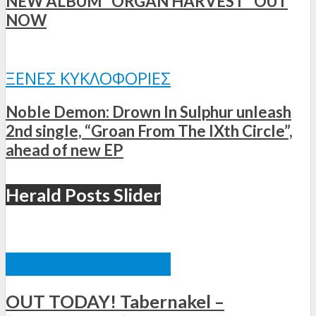
NEW ALBUM “ORGAN HARVEST” OUT
NOW
ΞΈΝΕΣ ΚΥΚΛΟΦΟΡΊΕΣ
Noble Demon: Drown In Sulphur unleash
2nd single, “Groan From The IXth Circle”,
ahead of new EP
Herald Posts Slider
ΞΈΝΕΣ ΚΥΚΛΟΦΟΡΊΕΣ
OUT TODAY! Tabernakel –