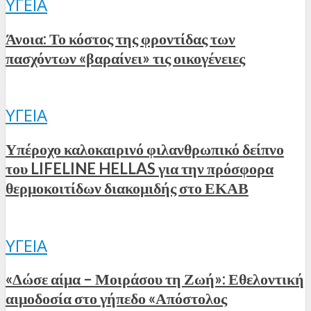
ΥΓΕΊΑ
Άνοια: Το κόστος της φροντίδας των
πασχόντων «βαραίνει» τις οικογένειες
ΥΓΕΊΑ
Υπέροχο καλοκαιρινό φιλανθρωπικό δείπνο
του LIFELINE HELLAS για την πρόσφορα
θερμοκοιτίδων διακομιδής στο ΕΚΑΒ
ΥΓΕΊΑ
«Δώσε αίμα – Μοιράσου τη Ζωή»: Εθελοντική
αιμοδοσία στο γήπεδο «Απόστολος