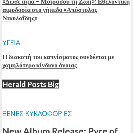
«Δώσε αίμα – Μοιράσου τη Ζωή»: Εθελοντική
αιμοδοσία στο γήπεδο «Απόστολος
Νικολαΐδης»
ΥΓΕΊΑ
Η διακοπή του καπνίσματος συνδέεται με
χαμηλότερο κίνδυνο άνοιας
Herald Posts Big
ΞΈΝΕΣ ΚΥΚΛΟΦΟΡΊΕΣ
New Album Release: Pyre of