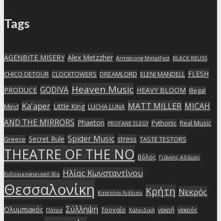
Tags
AGENBITE MISERY
Alex Metzzher
Armstrong MetalFest
BLACK REUSS
FLESH
CHICO DETOUR
CLOCKTOWERS
DREAMLORD
ELENI MANDELL
Heaven Music
GODIVA
PRODUCE
HEAVY BLOOM
Illegal
Ka'aper
MATT MILLER
MICAH
Little King
Mind
LUCHA LUNA
AND THE MIRRORS
Phaeton
Pythonic
Real Music
PROFANE ELEGY
Spider Music
Secret Rule
stress
Greece
TASTE TESTORS
THEATRE OF THE NO
Βόλος
Γιάννης Αδάμος
Ηλίας Κωνσταντίνου
Ενδοοικογενειακή βία
Θεσσαλονίκη
Κρήτη
Νεκρός
Κατερίνα Λιόλιου
Σύλληψη
Ολυμπιακός
Τροχαίο
νεκρή
νεκρός
Πάτρα
Χαλκιδική