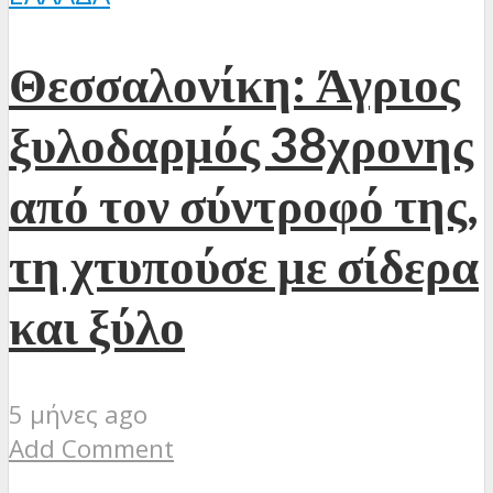
Θεσσαλονίκη: Άγριος
ξυλοδαρμός 38χρονης
από τον σύντροφό της,
τη χτυπούσε με σίδερα
και ξύλο
5 μήνες ago
Add Comment