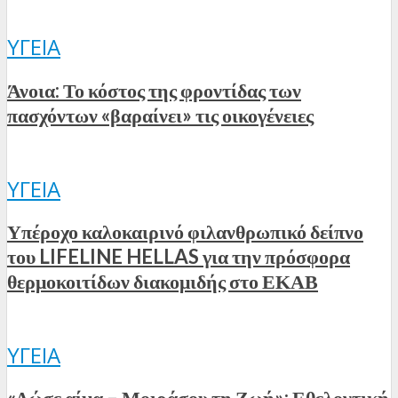
ΥΓΕΊΑ
Άνοια: Το κόστος της φροντίδας των
πασχόντων «βαραίνει» τις οικογένειες
ΥΓΕΊΑ
Υπέροχο καλοκαιρινό φιλανθρωπικό δείπνο
του LIFELINE HELLAS για την πρόσφορα
θερμοκοιτίδων διακομιδής στο ΕΚΑΒ
ΥΓΕΊΑ
«Δώσε αίμα – Μοιράσου τη Ζωή»: Εθελοντική