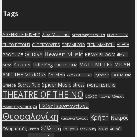
Tags
AGENBITE MISERY
Alex Metzzher
Armstrong MetalFest
BLACK REUSS
FLESH
CHICO DETOUR
CLOCKTOWERS
DREAMLORD
ELENI MANDELL
Heaven Music
GODIVA
PRODUCE
HEAVY BLOOM
Illegal
Ka'aper
MATT MILLER
MICAH
Little King
Mind
LUCHA LUNA
AND THE MIRRORS
Phaeton
Pythonic
Real Music
PROFANE ELEGY
Spider Music
Secret Rule
stress
Greece
TASTE TESTORS
THEATRE OF THE NO
Βόλος
Γιάννης Αδάμος
Ηλίας Κωνσταντίνου
Ενδοοικογενειακή βία
Θεσσαλονίκη
Κρήτη
Νεκρός
Κατερίνα Λιόλιου
Σύλληψη
Ολυμπιακός
Τροχαίο
νεκρή
νεκρός
Πάτρα
Χαλκιδική