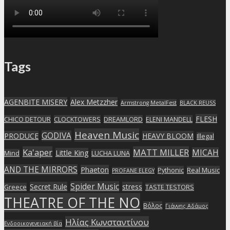
Tags
AGENBITE MISERY
Alex Metzzher
Armstrong MetalFest
BLACK REUSS
FLESH
CHICO DETOUR
CLOCKTOWERS
DREAMLORD
ELENI MANDELL
Heaven Music
GODIVA
PRODUCE
HEAVY BLOOM
Illegal
Ka'aper
MATT MILLER
MICAH
Little King
Mind
LUCHA LUNA
AND THE MIRRORS
Phaeton
Pythonic
Real Music
PROFANE ELEGY
Spider Music
Secret Rule
stress
Greece
TASTE TESTORS
THEATRE OF THE NO
Βόλος
Γιάννης Αδάμος
Ηλίας Κωνσταντίνου
Ενδοοικογενειακή βία