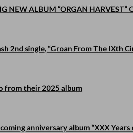
NG NEW ALBUM “ORGAN HARVEST”
h 2nd single, “Groan From The IXth Cir
eo from their 2025 album
pcoming anniversary album “XXX Years o