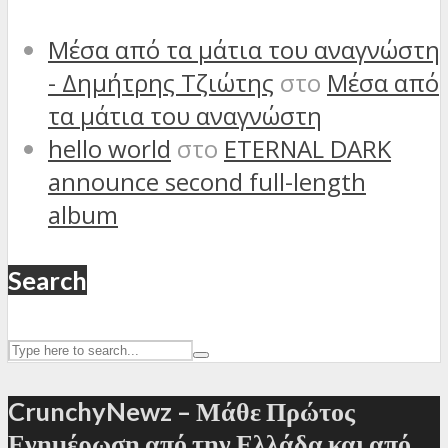
Μέσα από τα μάτια του αναγνώστη
- Δημήτρης Τζιώτης
στο
Μέσα από
τα μάτια του αναγνώστη
hello world
στο
ETERNAL DARK
announce second full-length
album
Search
CrunchyNewz – Μάθε Πρώτος
Ενημέρωση από την Ελλάδα και από