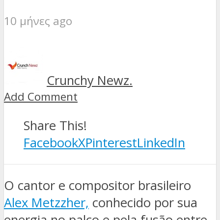
10 μήνες ago
Crunchy Newz.
Add Comment
Share This!
Facebook
X
Pinterest
LinkedIn
O cantor e compositor brasileiro
Alex Metzzher,
conhecido por sua
energia no palco e pela fusão entre