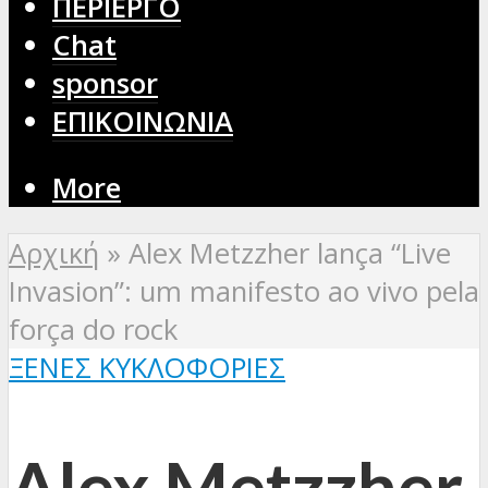
ΠΕΡΙΕΡΓΟ
Chat
sponsor
ΕΠΙΚΟΙΝΩΝΙΑ
More
Αρχική
»
Alex Metzzher lança “Live
Invasion”: um manifesto ao vivo pela
força do rock
ΞΈΝΕΣ ΚΥΚΛΟΦΟΡΊΕΣ
Alex Metzzher