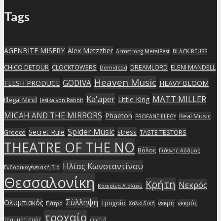
Tags
AGENBITE MISERY
Alex Metzzher
Armstrong MetalFest
BLACK REUSS
CHICO DETOUR
CLOCKTOWERS
DREAMLORD
ELENI MANDELL
Demidead
Heaven Music
GODIVA
FLESH PRODUCE
HEAVY BLOOM
Ka'aper
MATT MILLER
Little King
Illegal Mind
Jesika von Rabbit
MICAH AND THE MIRRORS
Phaeton
Real Music
PROFANE ELEGY
Spider Music
Secret Rule
stress
Greece
TASTE TESTORS
THEATRE OF THE NO
Βόλος
Γιάννης Αδάμος
Ηλίας Κωνσταντίνου
Ενδοοικογενειακή βία
Θεσσαλονίκη
Κρήτη
Νεκρός
Κατερίνα Λιόλιου
Σύλληψη
Ολυμπιακός
Τροχαίο
νεκρή
νεκρός
Πάτρα
Χαλκιδική
τροχαίο
τραυματισμός
φωτιά