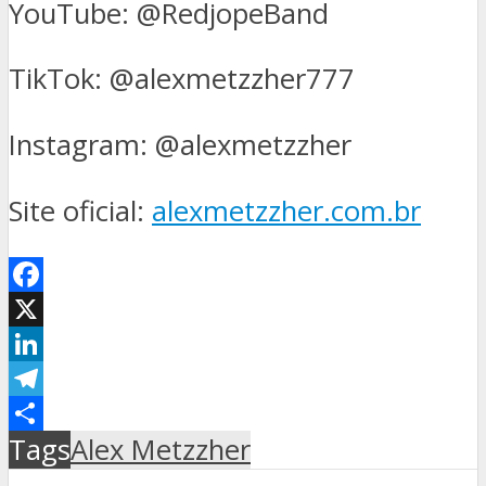
YouTube: @RedjopeBand
TikTok: @alexmetzzher777
Instagram: @alexmetzzher
Site oficial:
alexmetzzher.com.br
Facebook
X
LinkedIn
Telegram
Μοιραστείτε
Tags
Alex Metzzher