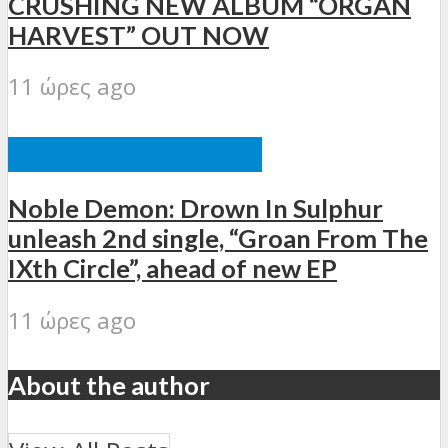
CRUSHING NEW ALBUM “ORGAN
HARVEST” OUT NOW
11 ώρες ago
ΞΈΝΕΣ ΚΥΚΛΟΦΟΡΊΕΣ
Noble Demon: Drown In Sulphur
unleash 2nd single, “Groan From The
IXth Circle”, ahead of new EP
11 ώρες ago
About the author