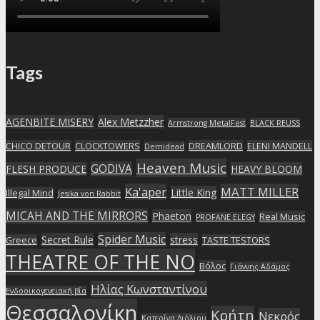
Tags
AGENBITE MISERY
Alex Metzzher
Armstrong MetalFest
BLACK REUSS
CHICO DETOUR
CLOCKTOWERS
DREAMLORD
ELENI MANDELL
Demidead
Heaven Music
GODIVA
FLESH PRODUCE
HEAVY BLOOM
Ka'aper
MATT MILLER
Little King
Illegal Mind
Jesika von Rabbit
MICAH AND THE MIRRORS
Phaeton
Real Music
PROFANE ELEGY
Spider Music
Secret Rule
stress
Greece
TASTE TESTORS
THEATRE OF THE NO
Βόλος
Γιάννης Αδάμος
Ηλίας Κωνσταντίνου
Ενδοοικογενειακή βία
Θεσσαλονίκη
Κρήτη
Νεκρός
Κατερίνα Λιόλιου